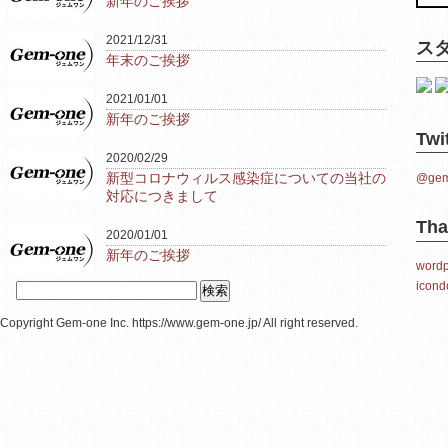
新年のご挨拶
2021/12/31
ス
年末のご挨拶
2021/01/01
新年のご挨拶
Twi
2020/02/29
新型コロナウィルス感染症についての当社の
@gem
対応につきまして
Tha
2020/01/01
新年のご挨拶
wordp
icond
検
索:
Copyright Gem-one Inc. https://www.gem-one.jp/ All right reserved.