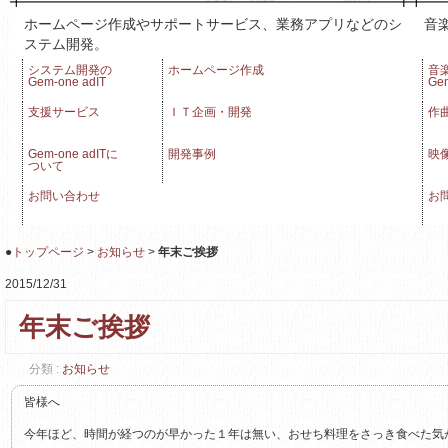
ホームページ作成やサポートサービス、業務アプリなどのシ
音
ステム開発。
システム開発の
ホームページ作成
音
Gem-one adIT
Gem
支援サービス
ＩＴ企画・開発
作
Gem-one adITに
開発事例
映
ついて
お問い合わせ
お
●
トップページ
>
お知らせ
>
年末ご挨拶
2015/12/31
年末ご挨拶
分類 :
お知らせ
皆様へ
今年ほど、時間が経つのが早かった１年は無い、おせち料理をさっき食べた気