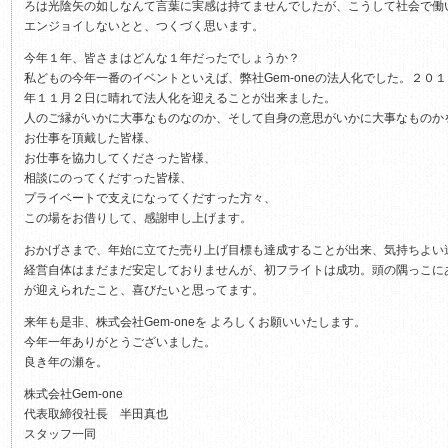
ろは光陰矢の如しなんて言葉に実感は持てませんでしたが、こうして社会で働
エンジョイしないとと、つくづく思います。
今年１年、皆さまはどんな１年だったでしょうか？
私どもの今年一番のイベントといえば、弊社Gem-oneの法人化でした。２
年１１月２日に晴れて法人化を迎えることが出来ました。
人のご縁がいかに大事なものなのか、そして自身の意思がいかに大事なものか
お仕事を頂戴した皆様、
お仕事を協力してくださった皆様、
相談にのってくだすった皆様、
プライベートで支えになってくだすった方々、
この場をお借りして、感謝申し上げます。
おかげさまで、年始に立てた売り上げ目標も達成することが出来、気持ちよい
経営自体はまだまだ安定しておりませんが、初フライトは成功。頭の隅っこに
が迎えられたこと、喜びたいと思ってます。
来年も是非、株式会社Gem-oneを よろしくお願いいたします。
今年一年ありがとうございました。
良き年の瀬を。
株式会社Gem-one
代表取締役社長 半田真也
スタッフ一同