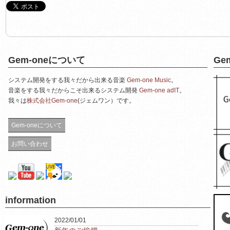
Gem-oneについて
Ge
システム開発をする我々だから出来る音楽
Gem-one Music
。
音楽をする我々だからこそ出来るシステム開発
Gem-one adIT
。
我々は
株式会社Gem-one
(ジェムワン）です。
Gem-oneについて
お問い合わせ
information
2022/01/01